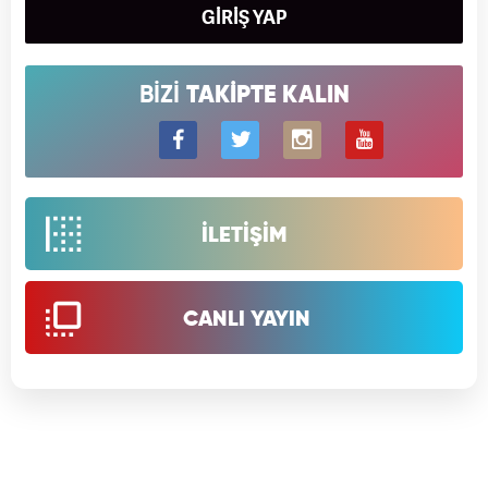
GİRİŞ YAP
BİZİ
TAKİPTE KALIN
İLETİŞİM
CANLI YAYIN